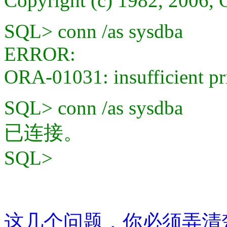
Copyright (c) 1982, 2006, O
SQL> conn /as sysdba
ERROR:
ORA-01031: insufficient pr
SQL> conn /as sysdba
已连接。
SQL>
这几个问题，你必须弄清